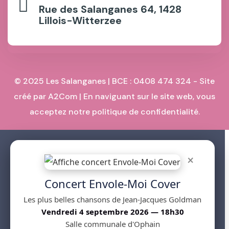
Rue des Salanganes 64, 1428
Lillois-Witterzee
© 2025 Les Salanganes | BCE : 0408 474 324 - Site
créé par
A2Com
| En naviguant sur le site web, vous
acceptez notre
politique de confidentialité
.
×
Concert Envole-Moi Cover
Les plus belles chansons de Jean-Jacques Goldman
Vendredi 4 septembre 2026 — 18h30
Salle communale d'Ophain