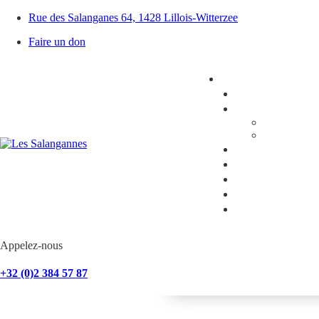
Skip
Rue des Salanganes 64, 1428 Lillois-Witterzee
to
content
Faire un don
Concert Envo
Appelez-nous
+32 (0)2 384 57 87