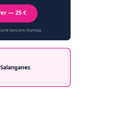
ver — 25 €
 carte bancaire (SumUp)
 Salanganes
.