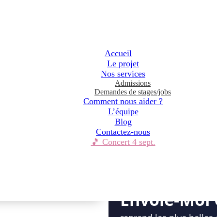
Accueil
Le projet
Nos services
Admissions
Demandes de stages/jobs
Comment nous aider ?
L’équipe
Blog
le-Moi Cover — 4 s
Contactez-nous
🎵 Concert 4 sept.
CONCERT POUR UNE BE
Envole-Moi 