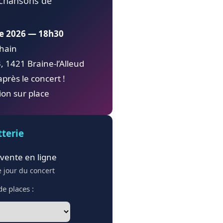
 chansons de
e 2026 — 18h30
hain
1421 Braine‑l’Alleud
après le concert !
ion sur place
tterie
vente en ligne
e jour du concert
e places :