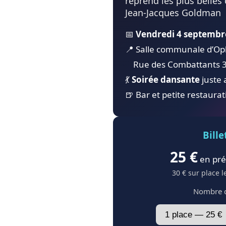
reprend les plus belles
Jean‑Jacques Goldman
📅
Vendredi 4 septembr
📍 Salle communale d’Op
Rue des Combattants 3, 
💃
Soirée dansante
juste 
🍺 Bar et petite restaurat
Bille
25 €
en pré
30 € sur place l
Nombre d