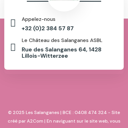
Appelez-nous
+32 (0)2 384 57 87
Le Château des Salanganes ASBL
Rue des Salanganes 64, 1428
Lillois-Witterzee
© 2025 Les Salanganes | BCE : 0408 474 324 - Site
créé par
A2Com
| En naviguant sur le site web, vous