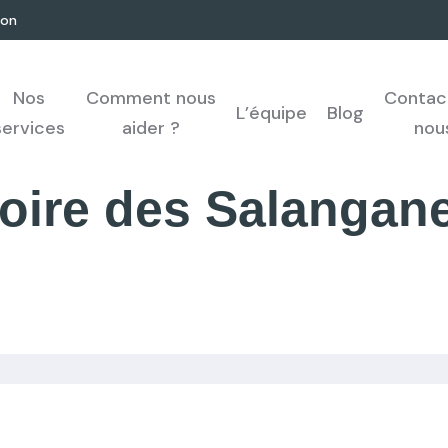
don
Nos
Comment nous
Contac
L’équipe
Blog
services
aider ?
nou
toire des Salangan