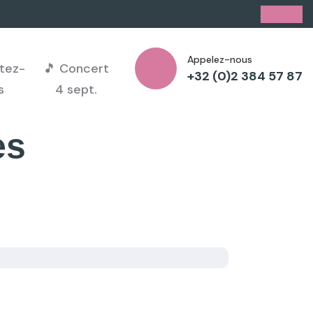
Appelez-nous
tez-
🎵 Concert
+32 (0)2 384 57 87
s
4 sept.
es